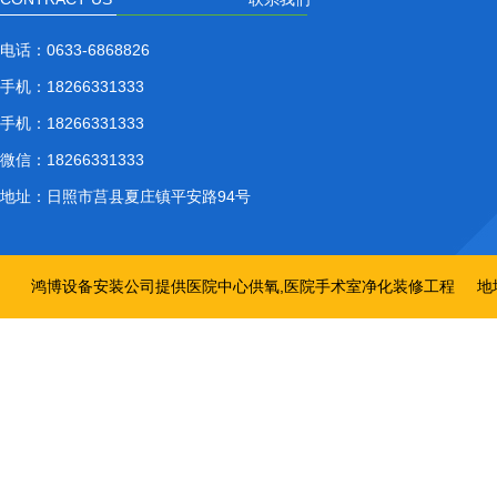
电话：
0633-6868826
手机：
18266331333
手机：
18266331333
微信：
18266331333
地址：
日照市莒县夏庄镇平安路94号
鸿博设备安装公司提供医院中心供氧,医院手术室净化装修工程
地