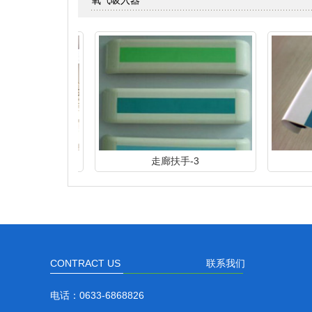
氧气吸入器
家
走廊扶手-3
走廊
CONTRACT US
联系我们
电话：
0633-6868826