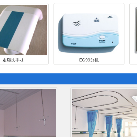
手-1
EG99分机
智