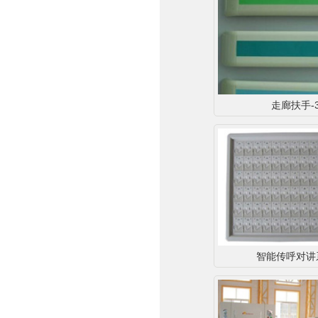
走廊扶手-
智能传呼对讲