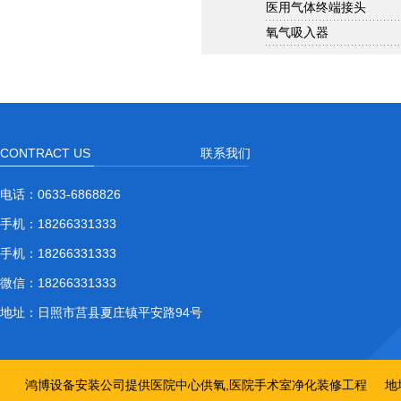
医用气体终端接头
氧气吸入器
CONTRACT US
联系我们
电话：
0633-6868826
手机：
18266331333
手机：
18266331333
微信：
18266331333
地址：
日照市莒县夏庄镇平安路94号
鸿博设备安装公司提供医院中心供氧,医院手术室净化装修工程
地